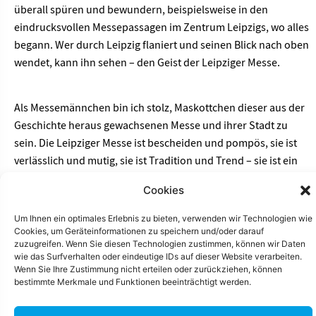
überall spüren und bewundern, beispielsweise in den
eindrucksvollen Messepassagen im Zentrum Leipzigs, wo alles
begann. Wer durch Leipzig flaniert und seinen Blick nach oben
wendet, kann ihn sehen – den Geist der Leipziger Messe.
Als Messemännchen bin ich stolz, Maskottchen dieser aus der
Geschichte heraus gewachsenen Messe und ihrer Stadt zu
sein. Die Leipziger Messe ist bescheiden und pompös, sie ist
verlässlich und mutig, sie ist Tradition und Trend – sie ist ein
Ort der Gegensätze zusammenbringt. Ein Ort, den man erlebt
Cookies
haben muss. Denn welche Messe hält sich schon eine ganze
Stadt?
Um Ihnen ein optimales Erlebnis zu bieten, verwenden wir Technologien wie
Cookies, um Geräteinformationen zu speichern und/oder darauf
zuzugreifen. Wenn Sie diesen Technologien zustimmen, können wir Daten
wie das Surfverhalten oder eindeutige IDs auf dieser Website verarbeiten.
Wenn Sie Ihre Zustimmung nicht erteilen oder zurückziehen, können
bestimmte Merkmale und Funktionen beeinträchtigt werden.
Weitere Beiträge