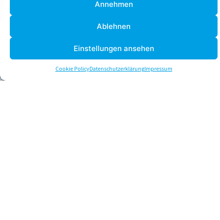
Annehmen
Ablehnen
Einstellungen ansehen
Cookie Policy
Datenschutzerklärung
Impressum
Veranstaltungen im Fokus
50 Jahre OTWorld: Der kleine große Unterschied
Mit dem Jubiläum der OTWorld feiert die Branche
im Mai 2026 auf der Leipziger Messe das Leben, das
durch moderne Hilfsmittelversorgung gewinnt.