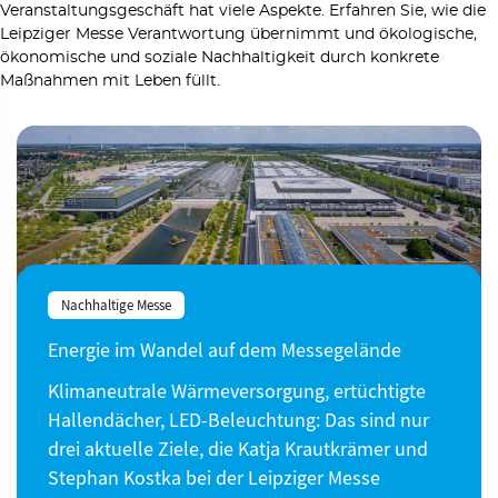
Veranstaltungsgeschäft hat viele Aspekte. Erfahren Sie, wie die
Leipziger Messe Verantwortung übernimmt und ökologische,
ökonomische und soziale Nachhaltigkeit durch konkrete
Maßnahmen mit Leben füllt.
Nachhaltige Messe
Energie im Wandel auf dem Messegelände
Klimaneutrale Wärmeversorgung, ertüchtigte
Hallendächer, LED-Beleuchtung: Das sind nur
drei aktuelle Ziele, die Katja Krautkrämer und
Stephan Kostka bei der Leipziger Messe