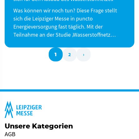
Was können wir noch tun? Diese Frage stellt
sich die Leipziger Messe in puncto
Energieversorgung fast täglich. Mit der
Teilnahme an der Studie ‚Wasserstoffnetz…
2
›
1
Unsere Kategorien
AGB