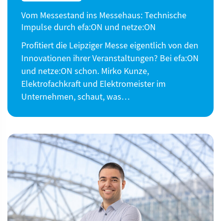
Vom Messestand ins Messehaus: Technische
Impulse durch efa:ON und netze:ON
Profitiert die Leipziger Messe eigentlich von den
Innovationen ihrer Veranstaltungen? Bei efa:ON
und netze:ON schon. Mirko Kunze,
Elektrofachkraft und Elektromeister im
Unternehmen, schaut, was…