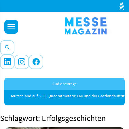
Audiobeiträge
Deutschland auf 6.000 Quadratmetern: LMI und der Gastlandauftritt au
Schlagwort: Erfolgsgeschichten