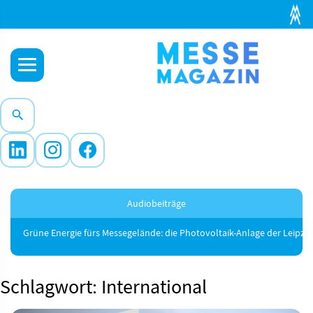
Audiobeiträge
Grüne Energie fürs Messegelände: die Photovoltaik-Anlage der Leipzi
Schlagwort: International