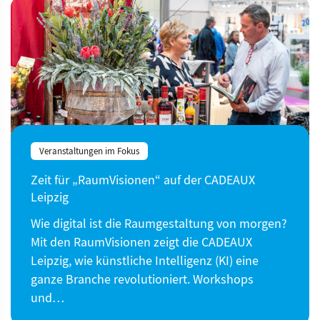
Veranstaltungen im Fokus
Zeit für „RaumVisionen“ auf der CADEAUX
Leipzig
Wie digital ist die Raumgestaltung von morgen?
Mit den RaumVisionen zeigt die CADEAUX
Leipzig, wie künstliche Intelligenz (KI) eine
ganze Branche revolutioniert. Workshops
und…