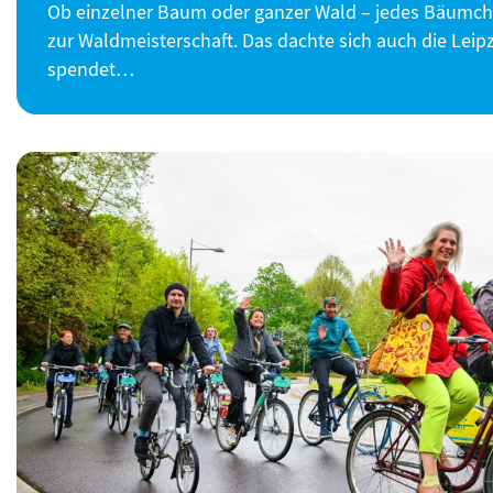
Ob einzelner Baum oder ganzer Wald – jedes Bäumch
zur Waldmeisterschaft. Das dachte sich auch die Leip
spendet…