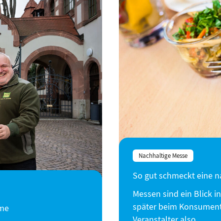
Nachhaltige Messe
So gut schmeckt eine n
Messen sind ein Blick in
später beim Konsumente
ume
Veranstalter also…