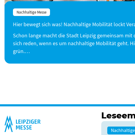
Nachhaltige Messe
Hier bewegt sich was! Nachhaltige Mobilität lockt Ve
Schon lange macht die Stadt Leipzig gemeinsam mit 
sich reden, wenn es um nachhaltige Mobilität geht. H
grün.…
Leseem
Nachhaltig