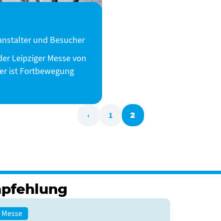
ranstalter und Besucher
der Leipziger Messe von
ier ist Fortbewegung
‹
1
2
pfehlung
e Messe