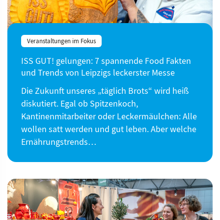
Veranstaltungen im Fokus
ISS GUT! gelungen: 7 spannende Food Fakten
und Trends von Leipzigs leckerster Messe
Die Zukunft unseres „täglich Brots“ wird heiß
diskutiert. Egal ob Spitzenkoch,
Kantinenmitarbeiter oder Leckermäulchen: Alle
wollen satt werden und gut leben. Aber welche
Ernährungstrends…