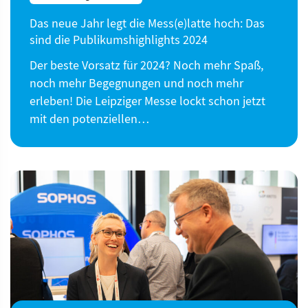
Das neue Jahr legt die Mess(e)latte hoch: Das
sind die Publikumshighlights 2024
Der beste Vorsatz für 2024? Noch mehr Spaß,
noch mehr Begegnungen und noch mehr
erleben! Die Leipziger Messe lockt schon jetzt
mit den potenziellen…