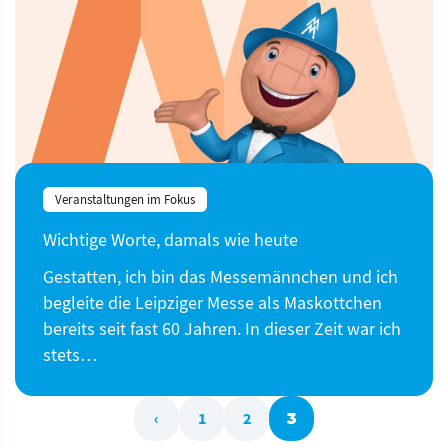
Veranstaltungen im Fokus
Wichtige Worte, damals wie heute
Gestatten, ich bin das Messemännchen und ich
begleite die Leipziger Messe als Maskottchen
bereits seit fast 60 Jahren. In dieser Zeit war ich
stets…
‹
1
2
3